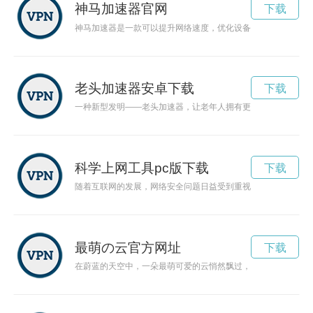
神马加速器官网
下载
神马加速器是一款可以提升网络速度，优化设备性能的工具，让
老头加速器安卓下载
下载
一种新型发明——老头加速器，让老年人拥有更快的行动能力和
科学上网工具pc版下载
下载
随着互联网的发展，网络安全问题日益受到重视。科学上网工具
最萌の云官方网址
下载
在蔚蓝的天空中，一朵最萌可爱的云悄然飘过，给人带来无限的