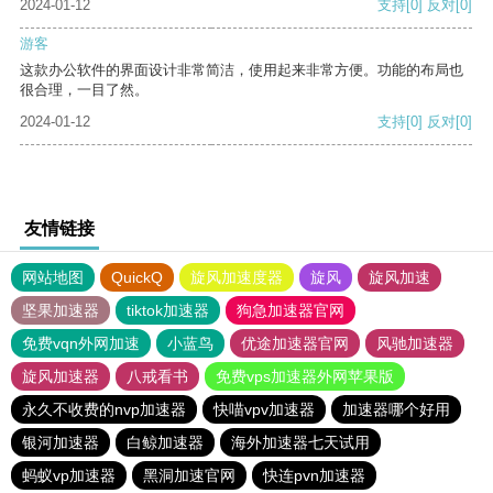
2024-01-12
支持
[0]
反对
[0]
游客
这款办公软件的界面设计非常简洁，使用起来非常方便。功能的布局也
很合理，一目了然。
2024-01-12
支持
[0]
反对
[0]
友情链接
网站地图
QuickQ
旋风加速度器
旋风
旋风加速
坚果加速器
tiktok加速器
狗急加速器官网
免费vqn外网加速
小蓝鸟
优途加速器官网
风驰加速器
旋风加速器
八戒看书
免费vps加速器外网苹果版
永久不收费的nvp加速器
快喵vpv加速器
加速器哪个好用
银河加速器
白鲸加速器
海外加速器七天试用
蚂蚁vp加速器
黑洞加速官网
快连pvn加速器