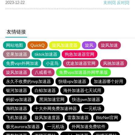
2023-12-22
支持
[0]
反对
[0]
友情链接
网站地图
QuickQ
旋风加速度器
旋风
旋风加速
坚果加速器
tiktok加速器
狗急加速器官网
免费vqn外网加速
小蓝鸟
优途加速器官网
风驰加速器
旋风加速器
八戒看书
免费vps加速器外网苹果版
永久不收费的nvp加速器
快喵vpv加速器
加速器哪个好用
银河加速器
白鲸加速器
海外加速器七天试用
蚂蚁vp加速器
黑洞加速官网
快连pvn加速器
海鸥加速器
十大外网免费加速神器
一元机场
飞机加速器
旋风加速度器
雷轰加速器
BitzNet官网
极光aurora加速器
一元机场
外网加速免费软件