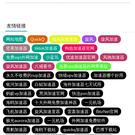
友情链接
网站地图
QuickQ
旋风加速度器
旋风
旋风加速
坚果加速器
tiktok加速器
狗急加速器官网
免费vqn外网加速
小蓝鸟
优途加速器官网
风驰加速器
旋风加速器
八戒看书
免费vps加速器外网苹果版
永久不收费的nvp加速器
快喵vpv加速器
加速器哪个好用
银河加速器
白鲸加速器
海外加速器七天试用
蚂蚁vp加速器
黑洞加速官网
快连pvn加速器
海鸥加速器
十大外网免费加速神器
一元机场
飞机加速器
旋风加速度器
雷轰加速器
BitzNet官网
极光aurora加速器
一元机场
外网加速免费软件
黑豹加速器
海鸥下载站
quickq加速器
巴博下载站