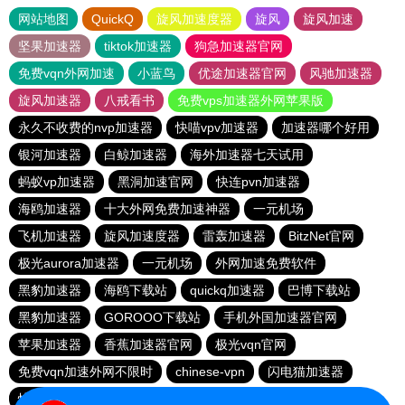
网站地图
QuickQ
旋风加速度器
旋风
旋风加速
坚果加速器
tiktok加速器
狗急加速器官网
免费vqn外网加速
小蓝鸟
优途加速器官网
风驰加速器
旋风加速器
八戒看书
免费vps加速器外网苹果版
永久不收费的nvp加速器
快喵vpv加速器
加速器哪个好用
银河加速器
白鲸加速器
海外加速器七天试用
蚂蚁vp加速器
黑洞加速官网
快连pvn加速器
海鸥加速器
十大外网免费加速神器
一元机场
飞机加速器
旋风加速度器
雷轰加速器
BitzNet官网
极光aurora加速器
一元机场
外网加速免费软件
黑豹加速器
海鸥下载站
quickq加速器
巴博下载站
黑豹加速器
GOROOO下载站
手机外国加速器官网
苹果加速器
香蕉加速器官网
极光vqn官网
免费vqn加速外网不限时
chinese-vpn
闪电猫加速器
快橙加速器
神灯vp加速器官网